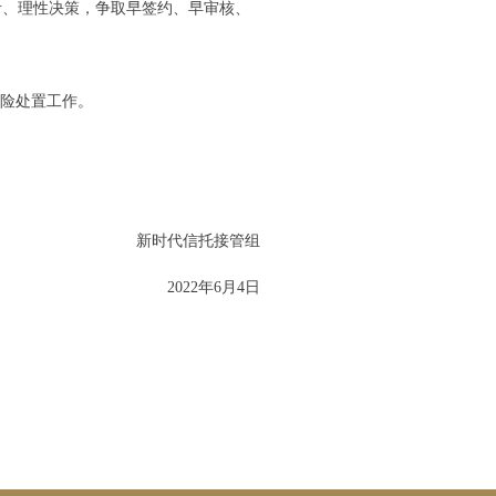
考、理性决策，争取早签约、早审核、
险处置工作。
新时代信托接管组
2022年6月4日