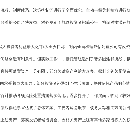
务流程、制度体系、决策机制等进行了全面优化。主动与相关利益方进行
主张维护公司合法权益。对外发布了战略投资者招募公告，协调对接潜在
。
然人投资者利益最大化”作为重要目标，对内全面梳理评估处置公司有效
付问题创造有利条件。但实际工作中，接托管组遇到了诸多困难和挑战，
，直接可处置资产十分有限，部分关键资产利益方众多、权利义务关系复
间承受着巨大压力，部分投资者还遇到了生活困难，兑付信托产品的心情
方百计推动各项风险处置措施落实落地，逐步打开了工作局面，收到了较
下债权偿还事宜达成了总体方案。主要内容是股东、债务人等相关方向新
置上述资产，落实投资者偿债资金。因相关资产上还有其他多家债权人的