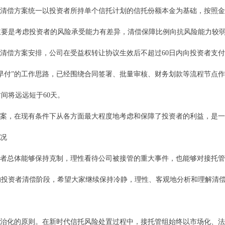
清偿方案统一以投资者所持单个信托计划的信托份额本金为基础，按照金
主要是考虑投资者的风险承受能力有差异，清偿保障比例向抗风险能力较
清偿方案安排，公司在受益权转让协议生效后不超过60日内向投资者支
早付”的工作思路，已经围绕合同签署、批量审核、财务划款等流程节点
间将远远短于60天。
案，在现有条件下从各方面最大程度地考虑和保障了投资者的利益，是一
况
者总体能够保持克制，理性看待公司被接管的重大事件，也能够对接托管
的投资者清偿阶段，希望大家继续保持冷静，理性、客观地分析和理解清
：
治化的原则。在新时代信托风险处置过程中，接托管组始终以市场化、法