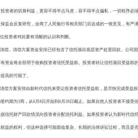
名投资者的切身利益，更容不得半点马虎，容不得半点偏私，一切程序必
银保监会反复研究，会商了人民银行等相关部门后达成的一致意见，有严
各位投资者对此要有清醒的认识和判断。
清偿。清偿方案资金安排已经包含了信托项目底层资产处置回款、公司固
所有资金将全部用于收购投资者信托受益权。投资者转让信托项目受益权
步提高的可能了。
清偿方案安排由新时代信托来受让投资者信托受益权，是尽快完成受益权
签约期为3周，从6月8日开始到6月28日截止。如果自然人投资者不接受
根据信托财产回款情况向投资者分配信托利益。如果投资者认为新时代信
张权益的权利，但这种选择可能面临复杂、长期的法律诉讼过程，而且是